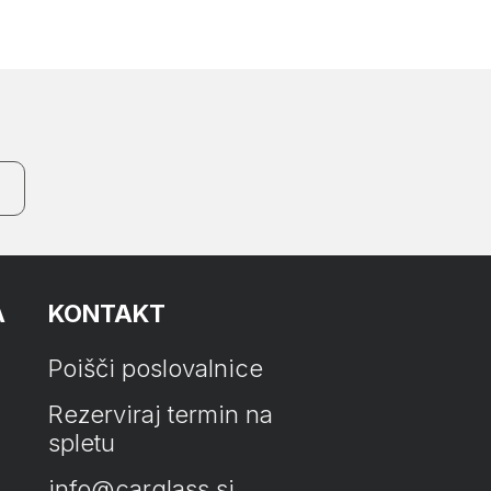
A
KONTAKT
Poišči poslovalnice
Rezerviraj termin na
spletu
info@carglass.si