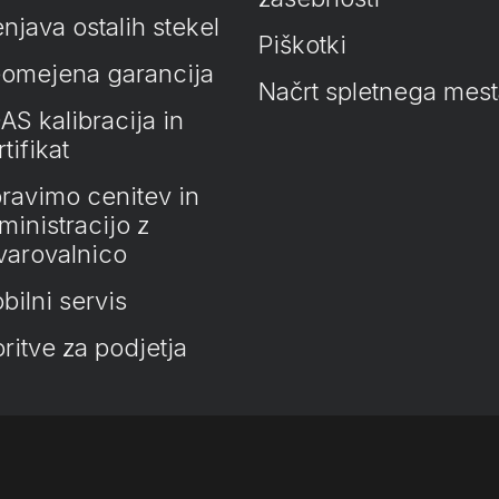
njava ostalih stekel
Piškotki
omejena garancija
Načrt spletnega mes
AS kalibracija in
tifikat
ravimo cenitev in
ministracijo z
varovalnico
bilni servis
oritve za podjetja