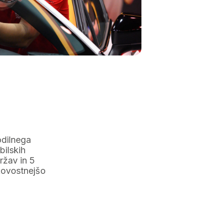
odilnega
bilskih
ržav in 5
kovostnejšo