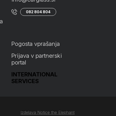
082 804 804
ta
Pogosta vprašanja
Prijava v partnerski
portal
INTERNATIONAL
SERVICES
Izdelava Notice the Elephant