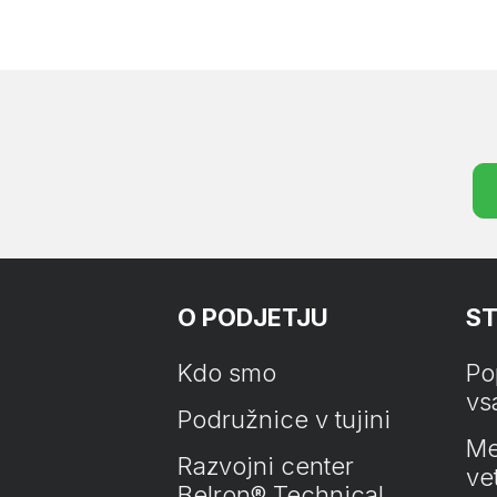
O PODJETJU
ST
Kdo smo
Po
vs
Podružnice v tujini
Me
Razvojni center
ve
Belron® Technical