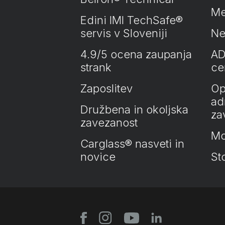
Me
Edini IMI TechSafe®
servis v Sloveniji
Ne
4.9/5 ocena zaupanja
AD
strank
cer
Zaposlitev
Op
ad
Družbena in okoljska
za
zavezanost
Mo
Carglass® nasveti in
novice
St