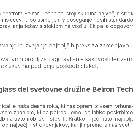
 centrom Belron Technical stoji skupina največjih stro
mislecev, ki so usmerjeni v doseganje novih standard
ravljanja težav s steklom na vozilu. Ekipa je odgovor
vanje in izvajanje najboljših praks za zamenjavo i
ovativnih orodij za zagotavljanje kakovosti ter varno
raziskav na področju poškodb stekel.
glass del svetovne družine Belron Tech
ical je naša desna roka, ki nas opremi z vsemi vrhunsk
 vsem znanjem, ki ga potrebujemo, da lahko poskrbimo
b na avtomobilskih steklih. Kratko in jedrnato, najbolj
 od največjih strokovnjakov, kar jih premore naš svet.