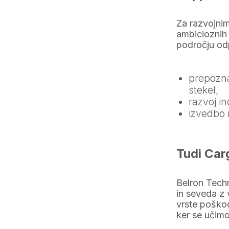
Za razvojnim
ambicioznih 
področju odp
prepozna
stekel,
razvoj in
izvedbo 
Tudi Car
Belron Techn
in seveda z
vrste poškod
ker se učimo