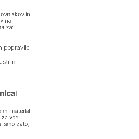
kovnjakov in
ov na
na za:
n popravilo
sti in
nical
imi materiali
 za vse
ši smo zato,