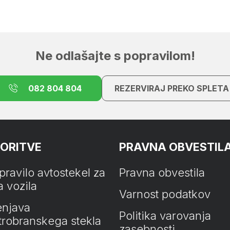
Ne odlašajte s popravilom!
082 804 804
REZERVIRAJ PREKO SPLETA
ORITVE
PRAVNA OBVESTIL
pravilo avtostekel za
Pravna obvestila
a vozila
Varnost podatkov
njava
Politika varovanja
trobranskega stekla
zasebnosti