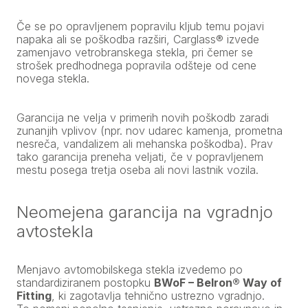
Če se po opravljenem popravilu kljub temu pojavi
napaka ali se poškodba razširi, Carglass® izvede
zamenjavo vetrobranskega stekla, pri čemer se
strošek predhodnega popravila odšteje od cene
novega stekla.
Garancija ne velja v primerih novih poškodb zaradi
zunanjih vplivov (npr. nov udarec kamenja, prometna
nesreča, vandalizem ali mehanska poškodba). Prav
tako garancija preneha veljati, če v popravljenem
mestu posega tretja oseba ali novi lastnik vozila.
Neomejena garancija na vgradnjo
avtostekla
Menjavo avtomobilskega stekla izvedemo po
standardiziranem postopku
BWoF – Belron® Way of
Fitting
, ki zagotavlja tehnično ustrezno vgradnjo.