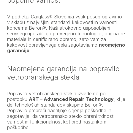
popolno varnost
V podjetju Carglass® Slovenija vsak poseg opravimo
v skladu z najvišjimi standardi kakovosti in varnosti
koncerna Belron®. Naši strokovno usposobljeni
serviserji uporabljajo preverjeno tehnologijo, originalne
materiale in certificirano opremo, zato vam za
kakovost opravljenega dela zagotavljamo
neomejeno
garancijo
.
Neomejena garancija na popravilo
vetrobranskega stekla
Popravilo vetrobranskega stekla izvedemo po
postopku
ART – Advanced Repair Technology
, ki je
del tehnoloških standardov skupine Belron®.
Popravilo prepreči nadaljnje širjenje poškodbe in
zagotavlja, da vetrobransko steklo ohrani trdnost,
varnost in funkcionalnost kot pred nastankom
poškodbe.