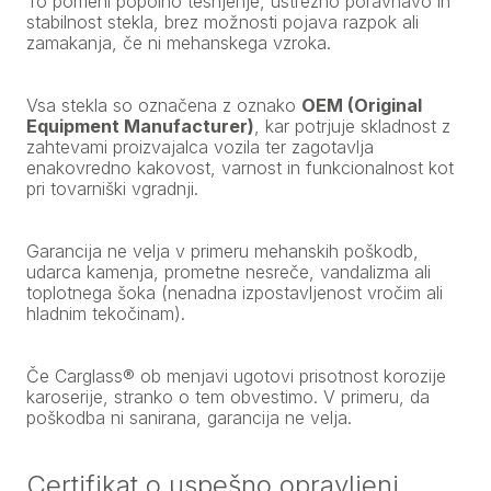
To pomeni popolno tesnjenje, ustrezno poravnavo in
stabilnost stekla, brez možnosti pojava razpok ali
zamakanja, če ni mehanskega vzroka.
Vsa stekla so označena z oznako
OEM (Original
Equipment Manufacturer)
, kar potrjuje skladnost z
zahtevami proizvajalca vozila ter zagotavlja
enakovredno kakovost, varnost in funkcionalnost kot
pri tovarniški vgradnji.
Garancija ne velja v primeru mehanskih poškodb,
udarca kamenja, prometne nesreče, vandalizma ali
toplotnega šoka (nenadna izpostavljenost vročim ali
hladnim tekočinam).
Če Carglass® ob menjavi ugotovi prisotnost korozije
karoserije, stranko o tem obvestimo. V primeru, da
poškodba ni sanirana, garancija ne velja.
Certifikat o uspešno opravljeni