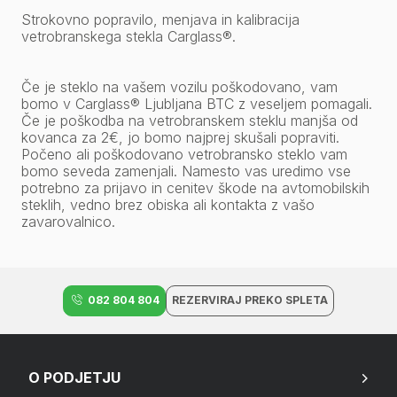
Strokovno popravilo, menjava in kalibracija
vetrobranskega stekla Carglass®.
Če je steklo na vašem vozilu poškodovano, vam
bomo v Carglass® Ljubljana BTC z veseljem pomagali.
Če je poškodba na vetrobranskem steklu manjša od
kovanca za 2€, jo bomo najprej skušali popraviti.
Počeno ali poškodovano vetrobransko steklo vam
bomo seveda zamenjali. Namesto vas uredimo vse
potrebno za prijavo in cenitev škode na avtomobilskih
steklih, vedno brez obiska ali kontakta z vašo
zavarovalnico.
082 804 804
REZERVIRAJ PREKO SPLETA
O PODJETJU