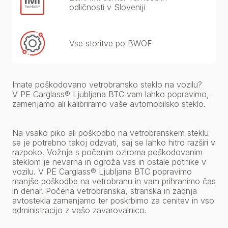
odličnosti v Sloveniji
Vse storitve po BWOF
Imate poškodovano vetrobransko steklo na vozilu?
V PE Carglass® Ljubljana BTC vam lahko popravimo,
zamenjamo ali kalibriramo vaše avtomobilsko steklo.
Na vsako piko ali poškodbo na vetrobranskem steklu
se je potrebno takoj odzvati, saj se lahko hitro razširi v
razpoko. Vožnja s počenim oziroma poškodovanim
steklom je nevarna in ogroža vas in ostale potnike v
vozilu. V PE Carglass® Ljubljana BTC popravimo
manjše poškodbe na vetrobranu in vam prihranimo čas
in denar. Počena vetrobranska, stranska in zadnja
avtostekla zamenjamo ter poskrbimo za cenitev in vso
administracijo z vašo zavarovalnico.