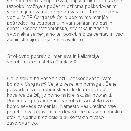
se je potrebno takoj odzvati, saj se lahko hitro razširi v
razpoko. Vožnja s počenim oziroma poškodovanim
steklom je nevarna in ogroža vas in ostale potnike v
vozilu. V PE Carglass® Celje popravimo manjše
poškodbe na vetrobranu in vam prihranimo čas in
denar. Počena vetrobranska, stranska in zadnja
avtostekla zamenjamo ter poskrbimo za cenitev in vso
administracijo z vašo zavarovalnico.
Strokovno popravilo, menjava in kalibracija
vetrobranskega stekla Carglass®.
Če je steklo na vašem vozilu poškodovano, vam
bomo v Carglass® Celje z veseljem pomagali. Če je
poškodba na vetrobranskem steklu manjša od
kovanca za 2€, jo bomo najprej skušali popraviti.
Počeno ali poškodovano vetrobransko steklo vam
bomo seveda zamenjali. Namesto vas uredimo vse
potrebno za prijavo in cenitev škode na avtomobilskih
steklih, vedno brez obiska ali kontakta z vašo
zavarovalnico.