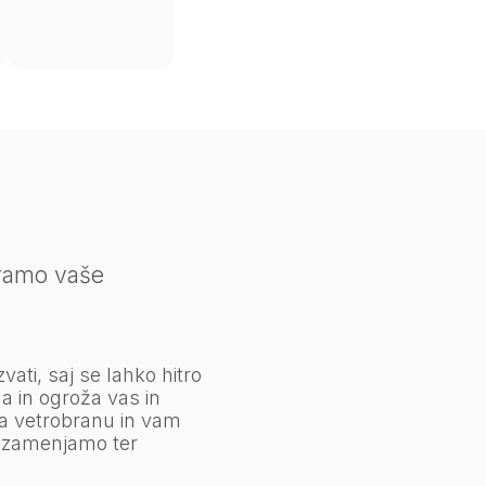
iramo vaše
ati, saj se lahko hitro
a in ogroža vas in
a vetrobranu in vam
a zamenjamo ter