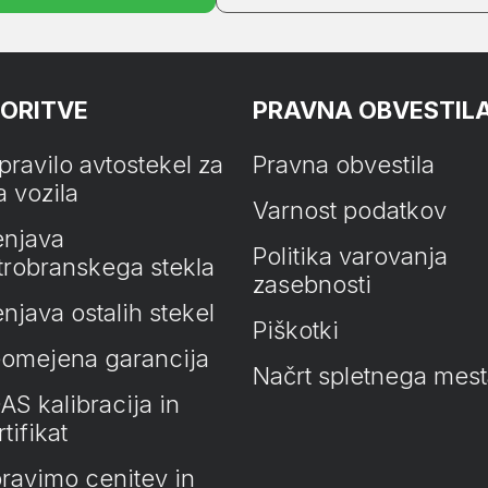
ORITVE
PRAVNA OBVESTIL
pravilo avtostekel za
Pravna obvestila
a vozila
Varnost podatkov
njava
Politika varovanja
trobranskega stekla
zasebnosti
njava ostalih stekel
Piškotki
omejena garancija
Načrt spletnega mes
AS kalibracija in
tifikat
ravimo cenitev in