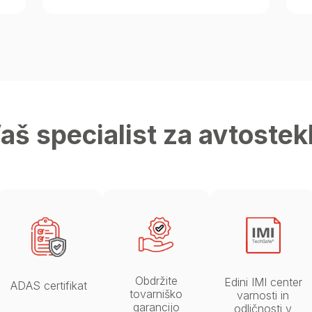
aš specialist za avtostek
Obdržite
Edini IMI center
ADAS certifikat
tovarniško
varnosti in
garancijo
odličnosti v