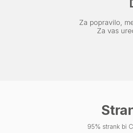
Za popravilo, men
Za vas ure
Stra
95% strank bi Ca