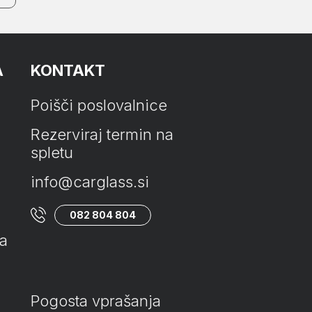
A
KONTAKT
Poišči poslovalnice
Rezerviraj termin na
spletu
info@carglass.si
082 804 804
ta
Pogosta vprašanja