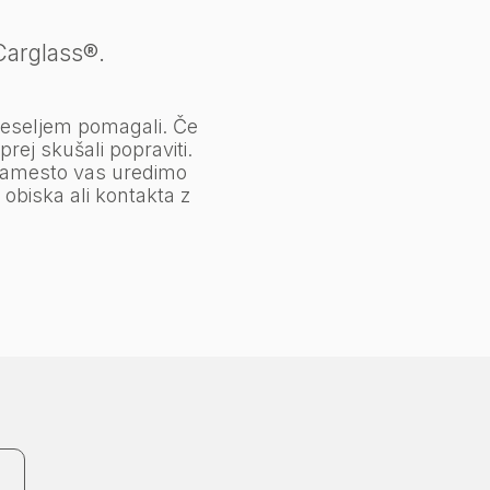
Carglass®.
veseljem pomagali. Če
ej skušali popraviti.
Namesto vas uredimo
obiska ali kontakta z