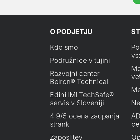
O PODJETJU
ST
Kdo smo
Po
vs
Podružnice v tujini
Me
Razvojni center
ve
Belron® Technical
Me
Edini IMI TechSafe®
servis v Sloveniji
Ne
4.9/5 ocena zaupanja
AD
strank
cer
Zaposlitev
Op