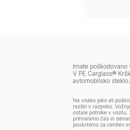
Imate poškodovano v
V PE Carglass® Kršk
avtomobilsko steklo.
Na vsako piko ali poško
razširi v razpoko. Vož
ostale potnike v vozil
prihranimo čas in dena
poskrbimo za cenitev in