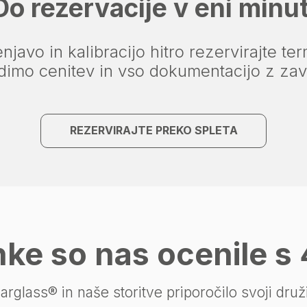
Do rezervacije v eni minut
javo in kalibracijo hitro rezervirajte te
dimo cenitev in vso dokumentacijo z zav
REZERVIRAJTE PREKO SPLETA
nke so nas ocenile s 
rglass® in naše storitve priporočilo svoji družin