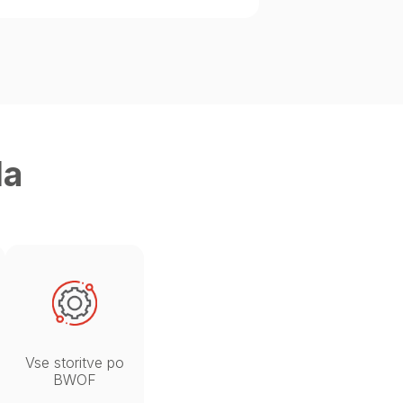
la
Vse storitve po
BWOF