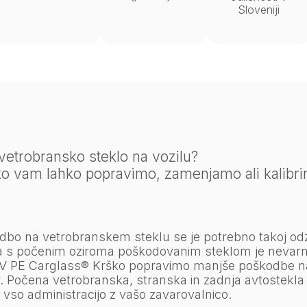
Sloveniji
etrobransko steklo na vozilu?
o vam lahko popravimo, zamenjamo ali kalibr
dbo na vetrobranskem steklu se je potrebno takoj odzv
nja s počenim oziroma poškodovanim steklom je nevarn
u. V PE Carglass® Krško popravimo manjše poškodbe n
r. Počena vetrobranska, stranska in zadnja avtostekl
 vso administracijo z vašo zavarovalnico.