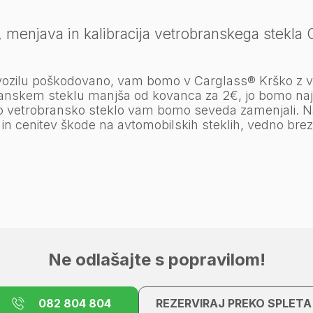
 menjava in kalibracija vetrobranskega stekla 
 vozilu poškodovano, vam bomo v Carglass® Krško z 
anskem steklu manjša od kovanca za 2€, jo bomo najpr
o vetrobransko steklo vam bomo seveda zamenjali. 
 in cenitev škode na avtomobilskih steklih, vedno brez 
Ne odlašajte s popravilom!
082 804 804
REZERVIRAJ PREKO SPLETA