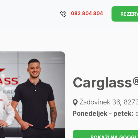
082 804 804
REZER
Carglass
Žadovinek 36, 8273
Ponedeljek - petek:
o
POKAŽI NA GOOGL