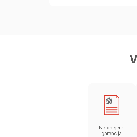
V
Neomejena
garancija