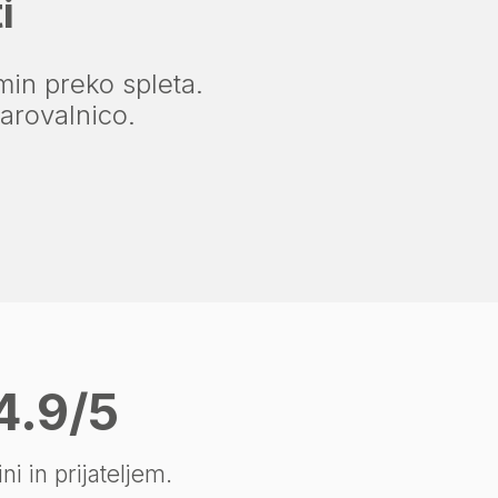
i
rmin preko spleta.
arovalnico.
4.9/5
i in prijateljem.