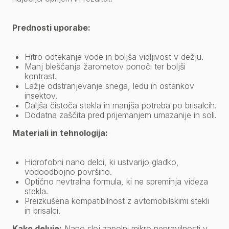
Prednosti uporabe:
Hitro odtekanje vode in boljša vidljivost v dežju.
Manj bleščanja žarometov ponoči ter boljši
kontrast.
Lažje odstranjevanje snega, ledu in ostankov
insektov.
Daljša čistoča stekla in manjša potreba po brisalcih.
Dodatna zaščita pred prijemanjem umazanije in soli.
Materiali in tehnologija:
Hidrofobni nano delci, ki ustvarijo gladko,
vodoodbojno površino.
Optično nevtralna formula, ki ne spreminja videza
stekla.
Preizkušena kompatibilnost z avtomobilskimi stekli
in brisalci.
Kako deluje:
Nano sloj zapolni mikro nepravilnosti v