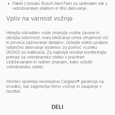
Paket z brisalci Bosch AeroTwin za optimalen stik z
vetrobranskim steklom in tiho delovanje.
Vpliv na varnost vožnje
Hitrejša odceditev vode zmanjša vodne zavese in
izboljša odzivnost; manj bleščanja omeji utrujenost oči
in poveča zaznavanje detajlov; čistejše steklo podpira
natančno delovanje sistemov za pomoč vozniku
(ADAS) po kalibraciji. Za najboljši rezultat kombinirajte
premaz za vetrobransko steklo s pravilnim
vzdrževanjem in rednim znanjem, kako očistiti
vetrobransko steklo.
Storitev spremlja neomejena Carglass® garancija na
izvedbo, kar zagotavlja mirno vožnjo in zaupanje v
rezultat.
DELI