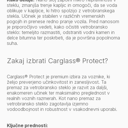
steklu, zmanjša trenje kapljic in omogoči, da se voda
oblikuje v kapljice, ki hitro spolzijo z vetrobranskega
stekla. Učinek je stabilen v različnih vremenskih
pogojih in prenese redno pranje vozila. Pred nanosom
je priporočljivo vedeti, kako očistiti vetrobransko
steklo: temeljito razmastiti, odstraniti vodni kamen in
delce bitumna ter poskrbeti, da je površina popolnoma
suha.
Zakaj izbrati Carglass® Protect?
Carglass® Protect je premium izbira za voznike, ki
želijo preverjeno učinkovitost in zanesljivost. Ta
premaz za vetrobransko steklo je razvit za daljši,
enakomeren učinek ter maksimalno preglednost v
realnih voznih razmerah. Kot nano premaz za
vetrobransko steklo zagotavlja izjemno
vodoodbojnost in robustnost v vsakodnevni uporabi.
Ključne prednosti: