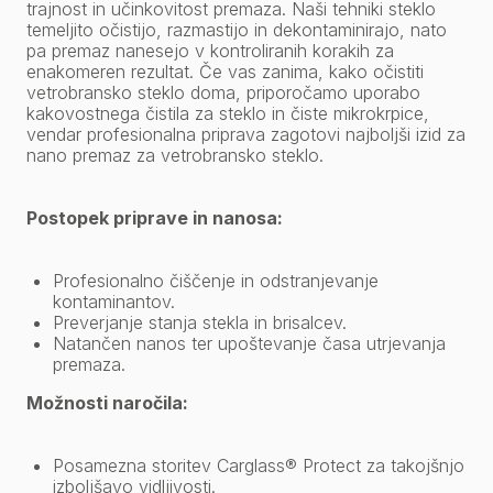
trajnost in učinkovitost premaza. Naši tehniki steklo
temeljito očistijo, razmastijo in dekontaminirajo, nato
pa premaz nanesejo v kontroliranih korakih za
enakomeren rezultat. Če vas zanima, kako očistiti
vetrobransko steklo doma, priporočamo uporabo
kakovostnega čistila za steklo in čiste mikrokrpice,
vendar profesionalna priprava zagotovi najboljši izid za
nano premaz za vetrobransko steklo.
Postopek priprave in nanosa:
Profesionalno čiščenje in odstranjevanje
kontaminantov.
Preverjanje stanja stekla in brisalcev.
Natančen nanos ter upoštevanje časa utrjevanja
premaza.
Možnosti naročila:
Posamezna storitev Carglass® Protect za takojšnjo
izboljšavo vidljivosti.