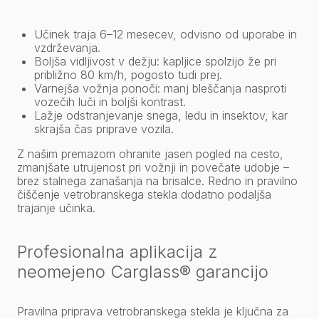
Učinek traja 6–12 mesecev, odvisno od uporabe in
vzdrževanja.
Boljša vidljivost v dežju: kapljice spolzijo že pri
približno 80 km/h, pogosto tudi prej.
Varnejša vožnja ponoči: manj bleščanja nasproti
vozečih luči in boljši kontrast.
Lažje odstranjevanje snega, ledu in insektov, kar
skrajša čas priprave vozila.
Z našim premazom ohranite jasen pogled na cesto,
zmanjšate utrujenost pri vožnji in povečate udobje –
brez stalnega zanašanja na brisalce. Redno in pravilno
čiščenje vetrobranskega stekla dodatno podaljša
trajanje učinka.
Profesionalna aplikacija z
neomejeno Carglass® garancijo
Pravilna priprava vetrobranskega stekla je ključna za