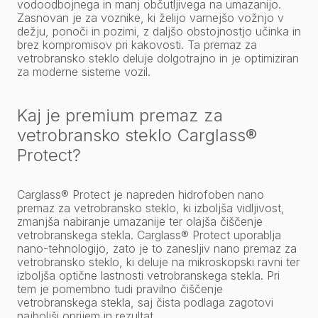
vodoodbojnega in manj občutljivega na umazanijo.
Zasnovan je za voznike, ki želijo varnejšo vožnjo v
dežju, ponoči in pozimi, z daljšo obstojnostjo učinka in
brez kompromisov pri kakovosti. Ta premaz za
vetrobransko steklo deluje dolgotrajno in je optimiziran
za moderne sisteme vozil.
Kaj je premium premaz za
vetrobransko steklo Carglass®
Protect?
Carglass® Protect je napreden hidrofoben nano
premaz za vetrobransko steklo, ki izboljša vidljivost,
zmanjša nabiranje umazanije ter olajša čiščenje
vetrobranskega stekla. Carglass® Protect uporablja
nano-tehnologijo, zato je to zanesljiv nano premaz za
vetrobransko steklo, ki deluje na mikroskopski ravni ter
izboljša optične lastnosti vetrobranskega stekla. Pri
tem je pomembno tudi pravilno čiščenje
vetrobranskega stekla, saj čista podlaga zagotovi
najboljši oprijem in rezultat.