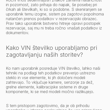
Ročni vnos sedemnajstih znakov zahteva natančnost
in pozornost, zato prihaja do napak, še posebej pri
črkah ali številkah, ki so si podobne. S skeniranjem se
uporabnik temu izogne, sistem pa zagotovi popolnoma
natančen prenos podatkov v rezervacijski obrazec.
Prav tako uporabnik bistveno hitreje opravi postopek
rezervacije, saj mu ni treba ročno vnašati podatkov iz
dokumentov.
Kako VIN številko uporabljamo pri
zagotavljanju naših storitev?
Ko nam uporabnik posreduje VIN številko, lahko naši
tehniki na podlagi teh podatkov preverijo ustrezno
steklo in vse elemente, ki jih določeni modeli
zahtevajo. To vključuje kamere, senzorje za dež,
grelne elemente, kalibracijske sisteme in druge
komponente, ki se med modeli močno razlikujejo.
S tem pristopom zagotovimo, da je ob prihodu