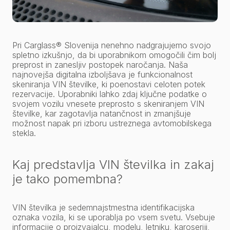
Pri Carglass® Slovenija nenehno nadgrajujemo svojo
spletno izkušnjo, da bi uporabnikom omogočili čim bolj
preprost in zanesljiv postopek naročanja. Naša
najnovejša digitalna izboljšava je funkcionalnost
skeniranja VIN številke, ki poenostavi celoten potek
rezervacije. Uporabniki lahko zdaj ključne podatke o
svojem vozilu vnesete preprosto s skeniranjem VIN
številke, kar zagotavlja natančnost in zmanjšuje
možnost napak pri izboru ustreznega avtomobilskega
stekla.
Kaj predstavlja VIN številka in zakaj
je tako pomembna?
VIN številka je sedemnajstmestna identifikacijska
oznaka vozila, ki se uporablja po vsem svetu. Vsebuje
informacije o proizvajalcu, modelu, letniku, karoseriji,