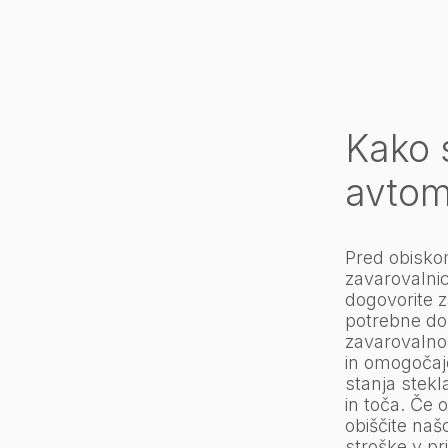
Kako s
avtom
Pred obiskom
zavarovalnic
dogovorite 
potrebne do
zavarovalno 
in omogočajo
stanja stekl
in toča. Če o
obiščite naš
stroške v pr