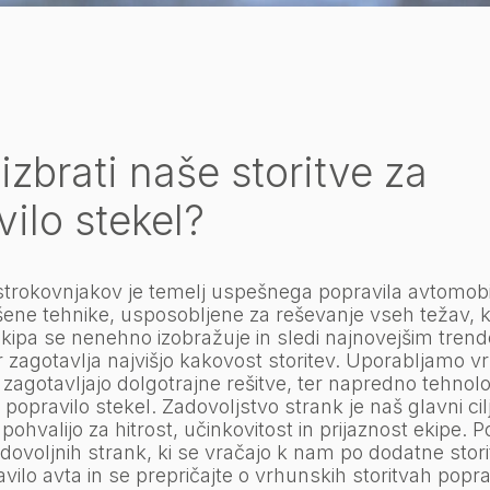
izbrati naše storitve za
ilo stekel?
strokovnjakov je temelj uspešnega popravila avtomobil
ne tehnike, usposobljene za reševanje vseh težav, ki
kipa se nenehno izobražuje in sledi najnovejšim tren
kar zagotavlja najvišjo kakovost storitev. Uporabljamo 
i zagotavljajo dolgotrajne rešitve, ter napredno tehnolog
o popravilo stekel. Zadovoljstvo strank je naš glavni cil
pohvalijo za hitrost, učinkovitost in prijaznost ekipe.
adovoljnih strank, ki se vračajo k nam po dodatne storit
vilo avta in se prepričajte o vrhunskih storitvah popra