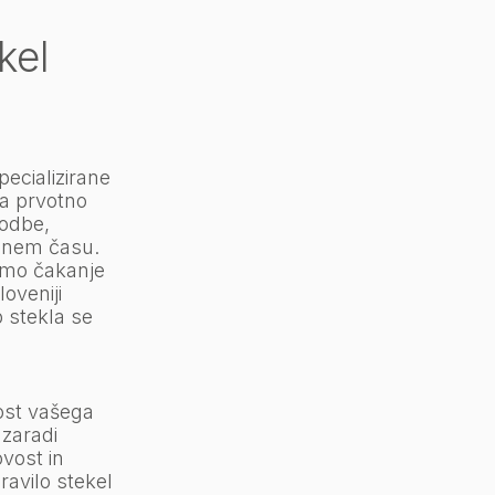
kel
pecializirane
ja prvotno
kodbe,
žnem času.
amo čakanje
oveniji
 stekla se
nost vašega
 zaradi
ovost in
avilo stekel