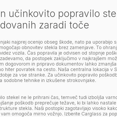
in učinkovito popravilo ste
dovanih zaradi toče
njaki najprej ocenijo obseg škode, nato pa uporabijo s
 omogočajo obnovitev stekla brez zamenjave. To ohran
 videz vozila. Čas popravila je odvisen od stopnje poš
rizadevamo, da postopek zaključimo v najkrajšem mo
m dogovorom in pripravo dokumentov lahko zmanjš
 hiter povratek na cesto. Naša centralna lokacija v Sl
dobje za vse stranke. Za učinkovito popravilo poškodb
 sodobne tehnike in izkušene strokovnjake.
ilo stekel ne le prihrani čas, temveč tudi izboljša var
jšanje poškodb preprečuje težave, ki bi lahko nastale
trukture stekla. Naši postopki zagotavljajo visoko kak
r vam omogoča mirno vožnjo. Izberite Carglass za popr