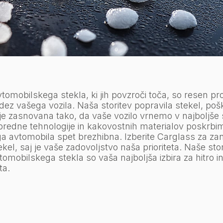
omobilskega stekla, ki jih povzroči toča, so resen p
idez vašega vozila. Naša storitev popravila stekel, po
 je zasnovana tako, da vaše vozilo vrnemo v najboljše 
redne tehnologije in kakovostnih materialov poskrbi
a avtomobila spet brezhibna. Izberite Carglass za zan
ekel, saj je vaše zadovoljstvo naša prioriteta. Naše sto
tomobilskega stekla so vaša najboljša izbira za hitro i
ta.