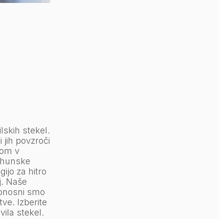
skih stekel.
 jih povzroči
dom v
vrhunske
ijo za hitro
j. Naše
 Ponosni smo
ve. Izberite
vila stekel.