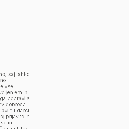
no, saj lahko
dno
te vse
oljenjem in
ega popravila
tev dobrega
javijo udarci
j prijavite in
ve in
čna za hitro