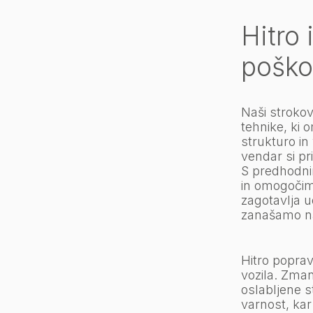
Hitro 
poško
Naši strokov
tehnike, ki
strukturo in
vendar si p
S predhodni
in omogočimo
zagotavlja u
zanašamo na
Hitro poprav
vozila. Zman
oslabljene s
varnost, ka