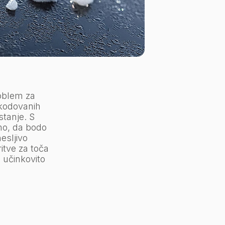
roblem za
škodovanih
stanje. S
mo, da bodo
esljivo
ritve za toča
n učinkovito