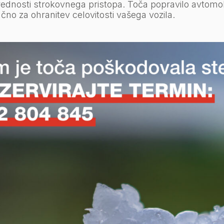
prednosti strokovnega pristopa. Toča popravilo avtom
jučno za ohranitev celovitosti vašega vozila.