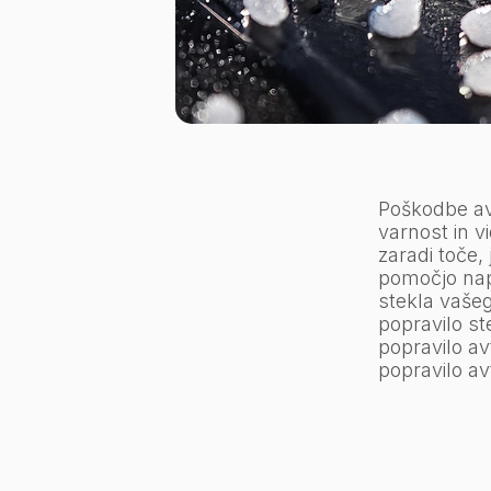
Poškodbe avt
varnost in v
zaradi toče,
pomočjo nap
stekla vašeg
popravilo st
popravilo av
popravilo av