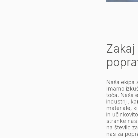
Zakaj 
poprav
Naša ekipa 
Imamo izkuše
toča. Naša e
industriji, 
materiale, k
in učinkovit
stranke nas 
na število z
nas za popra