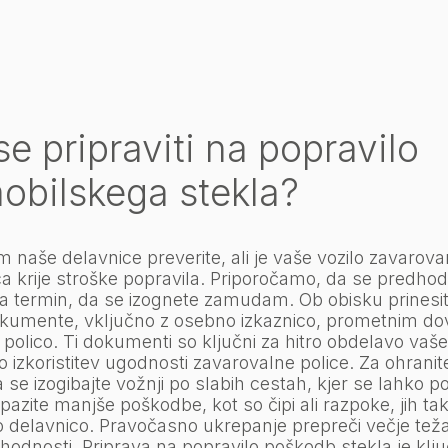
e pripraviti na popravilo
obilskega stekla?
 naše delavnice preverite, ali je vaše vozilo zavarova
a krije stroške popravila. Priporočamo, da se predho
za termin, da se izognete zamudam. Ob obisku prinesi
kumente, vključno z osebno izkaznico, prometnim dov
polico. Ti dokumenti so ključni za hitro obdelavo vaš
 izkoristitev ugodnosti zavarovalne police. Za ohrani
a se izogibajte vožnji po slabih cestah, kjer se lahko po
pazite manjše poškodbe, kot so čipi ali razpoke, jih tako
o delavnico. Pravočasno ukrepanje prepreči večje teža
ihodnosti. Priprava na popravilo poškodb stekla je klju