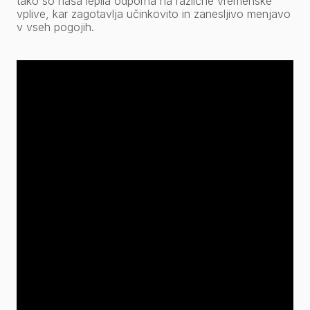
tako so naša lepila odporna na različne vremenske
vplive, kar zagotavlja učinkovito in zanesljivo menjavo
v vseh pogojih.