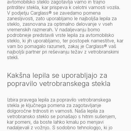
avtomobilsko steklo zagotavlja varno in trajno
pritrditev stekla, kar prispeva k celotni varnosti vozila.
V podjetju Carglass® se zavedamo pomena
zanesljivosti, zato uporabljamo le najboljša lepila za
steklo, zasnovana za optimalno delovanje v vseh
vremenskih razmerah. V nadaljevanju bomo
podrobneje predstavili vrste lepila za avtomobilsko
steklo, ki jih uporabljamo, ter postopek namestitve, kar
vam bo pomagalo razumeti, zakaj je Carglass® vaš
najboljši partner pri reševanju težav z vetrobranskimi
stekli.
Kakšna lepila se uporabljajo za
popravilo vetrobranskega stekla
Izbira pravega lepila za popravilo vetrobranskega
stekla je ključnega pomena za zagotavljanje
dolgoročne trdnosti in varnosti. Naša lepila za
vetrobransko steklo se ponašajo s hitrim sušenjem,
kar pomeni, da boste lahko kmalu po menjavi
nadaljevali z vožnjo. S sodobno tehnologijo, ki jo