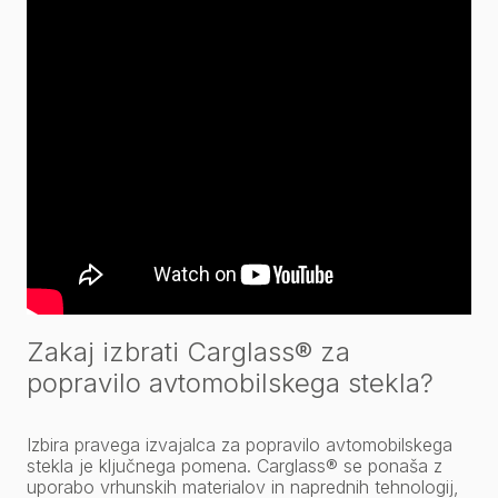
Zakaj izbrati Carglass® za
popravilo avtomobilskega stekla?
Izbira pravega izvajalca za popravilo avtomobilskega
stekla je ključnega pomena. Carglass® se ponaša z
uporabo vrhunskih materialov in naprednih tehnologij,