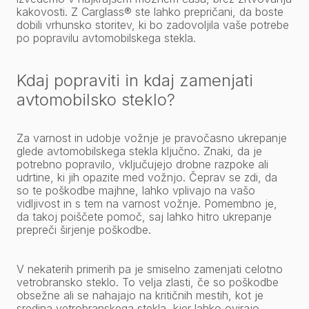
kakovosti. Z Carglass® ste lahko prepričani, da boste
dobili vrhunsko storitev, ki bo zadovoljila vaše potrebe
po popravilu avtomobilskega stekla.
Kdaj popraviti in kdaj zamenjati
avtomobilsko steklo?
Za varnost in udobje vožnje je pravočasno ukrepanje
glede avtomobilskega stekla ključno. Znaki, da je
potrebno popravilo, vključujejo drobne razpoke ali
udrtine, ki jih opazite med vožnjo. Čeprav se zdi, da
so te poškodbe majhne, lahko vplivajo na vašo
vidljivost in s tem na varnost vožnje. Pomembno je,
da takoj poiščete pomoč, saj lahko hitro ukrepanje
prepreči širjenje poškodbe.
V nekaterih primerih pa je smiselno zamenjati celotno
vetrobransko steklo. To velja zlasti, če so poškodbe
obsežne ali se nahajajo na kritičnih mestih, kot je
sredina vetrobranskega stekla, kjer lahko ovirajo