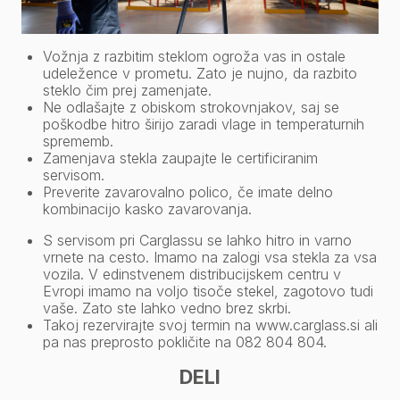
Vožnja z razbitim steklom ogroža vas in ostale
udeležence v prometu. Zato je nujno, da razbito
steklo čim prej zamenjate.
Ne odlašajte z obiskom strokovnjakov, saj se
poškodbe hitro širijo zaradi vlage in temperaturnih
sprememb.
Zamenjava stekla zaupajte le certificiranim
servisom.
Preverite zavarovalno polico, če imate delno
kombinacijo kasko zavarovanja.
S servisom pri Carglassu se lahko hitro in varno
vrnete na cesto. Imamo na zalogi vsa stekla za vsa
vozila. V edinstvenem distribucijskem centru v
Evropi imamo na voljo tisoče stekel, zagotovo tudi
vaše. Zato ste lahko vedno brez skrbi.
Takoj rezervirajte svoj termin na
www.carglass.si
ali
pa nas preprosto pokličite na
082 804 804
.
DELI