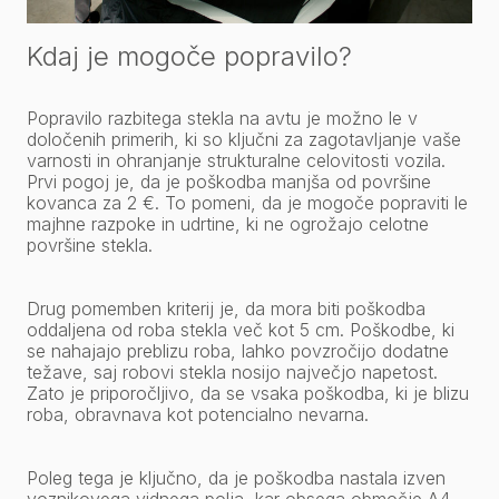
Kdaj je mogoče popravilo?
Popravilo razbitega stekla na avtu je možno le v
določenih primerih, ki so ključni za zagotavljanje vaše
varnosti in ohranjanje strukturalne celovitosti vozila.
Prvi pogoj je, da je poškodba manjša od površine
kovanca za 2 €. To pomeni, da je mogoče popraviti le
majhne razpoke in udrtine, ki ne ogrožajo celotne
površine stekla.
Drug pomemben kriterij je, da mora biti poškodba
oddaljena od roba stekla več kot 5 cm. Poškodbe, ki
se nahajajo preblizu roba, lahko povzročijo dodatne
težave, saj robovi stekla nosijo največjo napetost.
Zato je priporočljivo, da se vsaka poškodba, ki je blizu
roba, obravnava kot potencialno nevarna.
Poleg tega je ključno, da je poškodba nastala izven