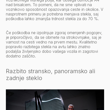
voznikovega vidnega polja, kar obsega območje A4
nad brisalcem. To pomeni, da ne sme vplivati na
voznikovo sposobnost opazovanja ceste in okolice. V
nasprotnem primeru je potrebna menjava stekla, saj
poškodba lahko zmanjša trdnost stekla za do 70 %.
Če poškodba ne izpolnjuje zgoraj omenjenih pogojev,
je priporočljivo, da se obrnete na strokovnjake, saj je
varnost na cesti vedno na prvem mestu. Kvalitetno
popravilo razbitega stekla na avtu lahko znatno
podaljša življenjsko dobo vašega vozila in zagotovi
dodatno zaščito.
Razbito stransko, panoramsko ali
zadnje steklo