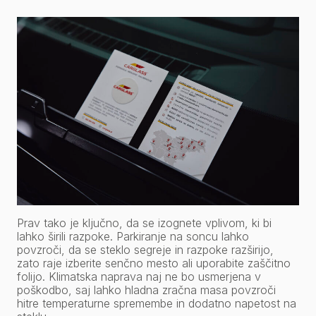
Prav tako je ključno, da se izognete vplivom, ki bi
lahko širili razpoke. Parkiranje na soncu lahko
povzroči, da se steklo segreje in razpoke razširijo,
zato raje izberite senčno mesto ali uporabite zaščitno
folijo. Klimatska naprava naj ne bo usmerjena v
poškodbo, saj lahko hladna zračna masa povzroči
hitre temperaturne spremembe in dodatno napetost na