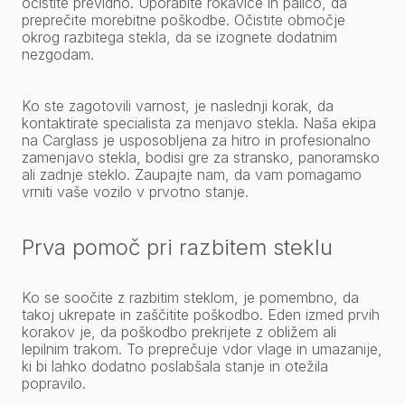
očistite previdno. Uporabite rokavice in palico, da
preprečite morebitne poškodbe. Očistite območje
okrog razbitega stekla, da se izognete dodatnim
nezgodam.
Ko ste zagotovili varnost, je naslednji korak, da
kontaktirate specialista za menjavo stekla. Naša ekipa
na Carglass je usposobljena za hitro in profesionalno
zamenjavo stekla, bodisi gre za stransko, panoramsko
ali zadnje steklo. Zaupajte nam, da vam pomagamo
vrniti vaše vozilo v prvotno stanje.
Prva pomoč pri razbitem steklu
Ko se soočite z razbitim steklom, je pomembno, da
takoj ukrepate in zaščitite poškodbo. Eden izmed prvih
korakov je, da poškodbo prekrijete z obližem ali
lepilnim trakom. To preprečuje vdor vlage in umazanije,
ki bi lahko dodatno poslabšala stanje in otežila
popravilo.