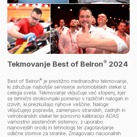
®
Tekmovanje Best of Belron
2024
®
Best of Belron
je prestižno mednarodno tekmovanje,
ki združuje najboljše serviserje avtomobilskih stekel iz
celega sveta. Tekmovanje vključuje več stopenj, kjer
se tehnični strokovnjaki pomerijo v različnih nalogah in
izzivih, ki preizkušajo njihove veščine. Naloge
vključujejo popravila, zamenjavo stranskih, zadnjih in
vetrobranskih stekel ter ponovno kalibracijo ADAS
varnostno asistenčnih sistemov, z uporabo
najnovejših orodij in tehnologij ter zagotavljanje
odlične storitve za stranke. Zmagovalci nacionalnih