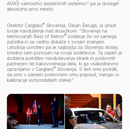
ADAS varnostno asistenčnih sistemov”
pa je dosegel
absolutno prvo mesto.
®
Direktor Carglass
Slovenija, Dejan Šeruga, je izrazil
svoje navdušenje nad dosežkom:
“Slovenija na
®
tekmovanjih Best of Belron
sodeluje že od samega
začetka in se vedno dokaže s svojim znanjem.
Letošnja uvrstitev pa je najboljša za Slovenijo doslej.
Izredno sem ponosen na svoje sodelavce. Ta uspeh je
dodatna potrditev navduševanja strank in poslovnih
partnerjev ter kakovostnega dela, ki ga vsakodnevno
®
opravljamo v Carglass
Slovenija. S tem smo potrdili,
da smo v samem svetovnem vrhu popravil, menjav in
kalibracije avtomobilskih stekel.”