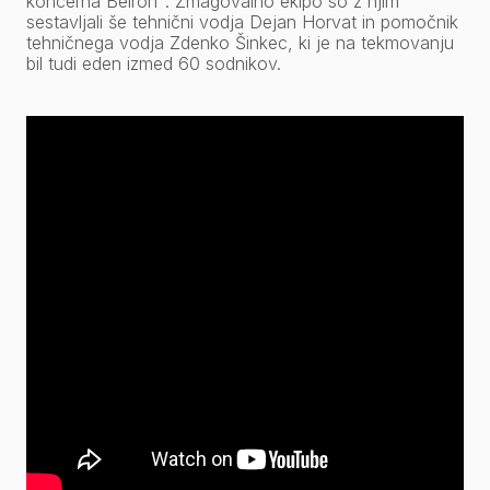
koncerna Belron
. Zmagovalno ekipo so z njim
sestavljali še tehnični vodja Dejan Horvat in pomočnik
tehničnega vodja Zdenko Šinkec, ki je na tekmovanju
bil tudi eden izmed 60 sodnikov.