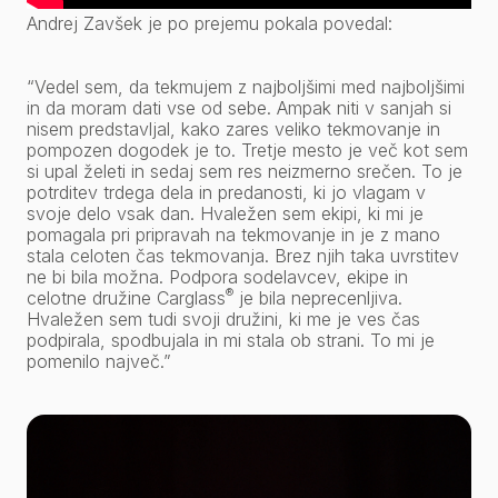
Andrej Zavšek je po prejemu pokala povedal:
“Vedel sem, da tekmujem z najboljšimi med najboljšimi
in da moram dati vse od sebe. Ampak niti v sanjah si
nisem predstavljal, kako zares veliko tekmovanje in
pompozen dogodek je to. Tretje mesto je več kot sem
si upal želeti in sedaj sem res neizmerno srečen. To je
potrditev trdega dela in predanosti, ki jo vlagam v
svoje delo vsak dan. Hvaležen sem ekipi, ki mi je
pomagala pri pripravah na tekmovanje in je z mano
stala celoten čas tekmovanja. Brez njih taka uvrstitev
ne bi bila možna. Podpora sodelavcev, ekipe in
®
celotne družine Carglass
je bila neprecenljiva.
Hvaležen sem tudi svoji družini, ki me je ves čas
podpirala, spodbujala in mi stala ob strani. To mi je
pomenilo največ.”