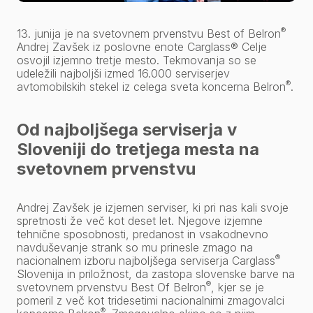
®
13. junija je na svetovnem prvenstvu Best of Belron
Andrej Zavšek iz poslovne enote Carglass® Celje
osvojil izjemno tretje mesto. Tekmovanja so se
udeležili najboljši izmed 16.000 serviserjev
®
avtomobilskih stekel iz celega sveta koncerna Belron
.
Od najboljšega serviserja v
Sloveniji do tretjega mesta na
svetovnem prvenstvu
Andrej Zavšek je izjemen serviser, ki pri nas kali svoje
spretnosti že več kot deset let. Njegove izjemne
tehnične sposobnosti, predanost in vsakodnevno
navduševanje strank so mu prinesle zmago na
®
nacionalnem izboru najboljšega serviserja Carglass
Slovenija in priložnost, da zastopa slovenske barve na
®
svetovnem prvenstvu Best Of Belron
, kjer se je
pomeril z več kot tridesetimi nacionalnimi zmagovalci
®