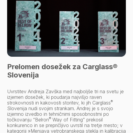
Prelomen dosežek za Carglass®
Slovenija
Uvrstitev Andreja Zavška med najboljše tri na svetu je
izjemen dosežek, ki poudarja najvišjo raven
®
strokovnosti in kakovosti storitev, ki jih Carglass
Slovenija nudi svojim strankam. Andrej je s svojo
izjemno izvedbo in tehničnimi sposobnostmi po
®
točkovanju
“Belron
Way of Fitting”
prekosil
konkurenco in se prepričljivo uvrstil na tretje mesto; v
kategoriji
»Menjava vetrobranskega stekla in kalibracija