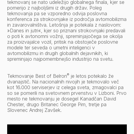
tekmovanj se nato udeležijo globalnega finala, kjer se
pomerijo z najboljšimi iz drugih držav. Poleg
tekmovanja pa se vzporedno odvija poslovna
konferenca za strokovnjake iz področja avtomobilizma
in zavarovalništva. Letošnja je potekala z naslovom:
»Danes in jutri«, kjer so priznani strokovnjaki predavali
o poti k avtonomni vožnji, spreminjajočega se okolja
za proizvajalce vozil, pritisk na obstoječe poslovne
modele ter seveda o umetni inteligenci v
avtomobilizmu in drugih globalnih dejavnikih, ki
spreminjajo najpomembnejšo industrijo na svetu.
®
Tekmovanje Best of Belron
je letos potekalo že
dvanajstič. Na nacionalnih nivojih je tekmovalo več
kot 16.000 serviserjev iz celega sveta, zmagovalci pa
so se pomerili na svetovnem prvenstvu v Lizboni. Prvo
mesto ne tekmovanju je dosegel Kanadčan David
Chester, drugo Britanec George Pim, tretje pa
Slovenec Andrej Zavšek.