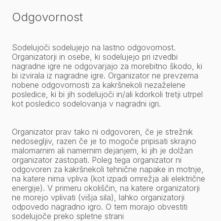
Odgovornost
Sodelujoči sodelujejo na lastno odgovornost.
Organizatorji in osebe, ki sodelujejo pri izvedbi
nagradne igre ne odgovarjajo za morebitno škodo, ki
bi izvirala iz nagradne igre. Organizator ne prevzema
nobene odgovornosti za kakršnekoli nezaželene
posledice, ki bi jih sodelujoči in/ali kdorkoli tretji utrpel
kot posledico sodelovanja v nagradni igri.
Organizator prav tako ni odgovoren, če je strežnik
nedosegljiv, razen če je to mogoče pripisati skrajno
malomarnim ali namernim dejanjem, ki jih je dolžan
organizator zastopati. Poleg tega organizator ni
odgovoren za kakršnekoli tehnične napake in motnje,
na katere nima vpliva (kot izpadi omrežja ali električne
energije). V primeru okoliščin, na katere organizatorji
ne morejo vplivati (višja sila), lahko organizatorji
odpovedo nagradno igro. O tem morajo obvestiti
sodelujoče preko spletne strani