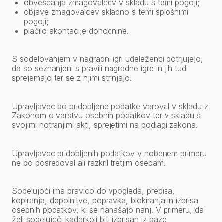
obveščanja zmagovalcev v skladu s temi pogoji;
objave zmagovalcev skladno s temi splošnimi
pogoji;
plačilo akontacije dohodnine.
S sodelovanjem v nagradni igri udeleženci potrjujejo,
da so seznanjeni s pravili nagradne igre in jih tudi
sprejemajo ter se z njimi strinjajo.
Upravljavec bo pridobljene podatke varoval v skladu z
Zakonom o varstvu osebnih podatkov ter v skladu s
svojimi notranjimi akti, sprejetimi na podlagi zakona.
Upravljavec pridobljenih podatkov v nobenem primeru
ne bo posredoval ali razkril tretjim osebam.
Sodelujoči ima pravico do vpogleda, prepisa,
kopiranja, dopolnitve, popravka, blokiranja in izbrisa
osebnih podatkov, ki se nanašajo nanj. V primeru, da
želi sodelujoči kadarkoli biti izbrisan iz baze