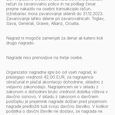
račun za zavarovalno polico in na podlagi česar
prejme nakazilo na osebni transakcijski račun.
Izžrebanec mora zavarovanje skleniti do 31.12.2023.
Zavarovanje lahko sklene pri zavarovalnicah: Triglav,
Sava, Generali, Grawe, Allianz, Croatia.
Nagrad ni mogoče zamenjati za denar ali katero koli
drugo nagrado.
Nagrade niso prenosljive na tretje osebe.
Organizator nagradne igre bo od vseh nagrad, ki
presegajo vrednost 42,00 EUR, za nagrajence
obračunal in plačal akontacijo dohodnine, skladno z
veljavno zakonodajo. Nagrajencem se v skladu z
zakonom o dohodnini bruto vrednost dobitka všteva v
davčno osnovo. V skladu z zakonom o davčnem
postopku je prejemnik nagrade dolžan pred prejemom
nagrade predložiti tudi svojo davčno številko. V kolikor
podatka o davčni številki ne dostavi, se nagrada ne