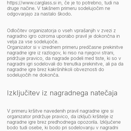
https://www.carglass.si
in, če je to potrebno, tudi na
druge načine. V takšnem primeru sodelujočim ne
odgovarjajo za nastalo škodo.
Odločitev organizatorja o vseh vprašanjih v zvezi z
nagradno igro oziroma uporabo pravil je dokončna in
velja za vse sodelujoče.
Organizator si v izrednem primeru predčasne prekinitve
nagradne igre iz razlogov, ki niso na njegovi strani,
pridržuje pravico, da nagrade podeli med tiste, ki so v
nagradni igri sodelovali do trenutka prekinitve, ali pa da
nagradne igre brez kakršnihkoli obveznosti do
sodelujočih ne dokonča.
Izključitev iz nagradnega natečaja
V primeru kršitve navedenih pravil nagradne igre si
organizator pridržuje pravico, da izključi kršitelje iz
nagradne igre brez predhodnega opozorila. Izključene
bodo tudi osebe, ki bodo pri sodelovanju v nagradni