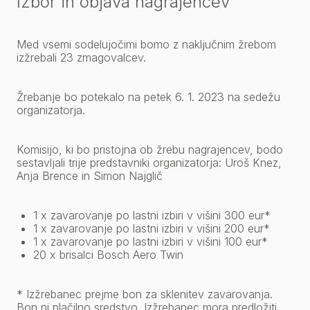
Izbor in objava nagrajencev
Med vsemi sodelujočimi bomo z naključnim žrebom
izžrebali 23 zmagovalcev.
Žrebanje bo potekalo na petek 6. 1. 2023 na sedežu
organizatorja.
Komisijo, ki bo pristojna ob žrebu nagrajencev, bodo
sestavljali trije predstavniki organizatorja: Uroš Knez,
Anja Brence in Simon Najglič
1 x zavarovanje po lastni izbiri v višini 300 eur*
1 x zavarovanje po lastni izbiri v višini 200 eur*
1 x zavarovanje po lastni izbiri v višini 100 eur*
20 x brisalci Bosch Aero Twin
* Izžrebanec prejme bon za sklenitev zavarovanja.
Bon ni plačilno sredstvo. Izžrebanec mora predložiti