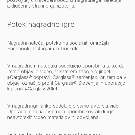
posvojitelji). Navedeni bodo iz nagradnega natečaja
izključeni s strani organizatorja.
Potek nagradne igre
Nagradni natečaj poteka na socialnih omrežjih
Facebook, Instagram in LinekdIn.
V nagradnem natečaju sodelujejo uporabniki tako, da
javno objavijo video, v katerem zapojejo jingel
»Carglass® popravi, Carglass® zamenja«, pri tem pa v
objavi označijo profil Carglass® Slovenija in uporabijo
ključnik #Carglass20let.
V nagradni igri lahko sodelujejo samo avtorski videi.
Uporaba materialov drugih uporabnikov ali drugih
neavtorskih video materialov ni dovoljena.