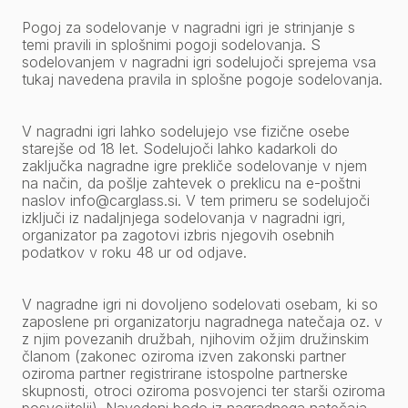
Pogoj za sodelovanje v nagradni igri je strinjanje s
temi pravili in splošnimi pogoji sodelovanja. S
sodelovanjem v nagradni igri sodelujoči sprejema vsa
tukaj navedena pravila in splošne pogoje sodelovanja.
V nagradni igri lahko sodelujejo vse fizične osebe
starejše od 18 let. Sodelujoči lahko kadarkoli do
zaključka nagradne igre prekliče sodelovanje v njem
na način, da pošlje zahtevek o preklicu na e-poštni
naslov
info@carglass.si
. V tem primeru se sodelujoči
izključi iz nadaljnjega sodelovanja v nagradni igri,
organizator pa zagotovi izbris njegovih osebnih
podatkov v roku 48 ur od odjave.
V nagradne igri ni dovoljeno sodelovati osebam, ki so
zaposlene pri organizatorju nagradnega natečaja oz. v
z njim povezanih družbah, njihovim ožjim družinskim
članom (zakonec oziroma izven zakonski partner
oziroma partner registrirane istospolne partnerske
skupnosti, otroci oziroma posvojenci ter starši oziroma