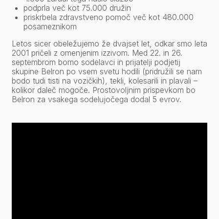
podprla več kot 75.000 družin
priskrbela zdravstveno pomoč več kot 480.000
posameznikom
Letos sicer obeležujemo že dvajset let, odkar smo leta
2001 pričeli z omenjenim izzivom. Med 22. in 26.
septembrom bomo sodelavci in prijatelji podjetij
skupine Belron po vsem svetu hodili (pridružili se nam
bodo tudi tisti na vozičkih), tekli, kolesarili in plavali –
kolikor daleč mogoče. Prostovoljnim prispevkom bo
Belron za vsakega sodelujočega dodal 5 evrov.