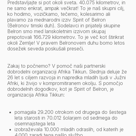
Predstavljajte si pot okoli sveta. 40.075 kilometrov, in
ne samo enkrat, ampak večkrat! To je naš skupni cilj,
ko hodimo, vozičkamo, tečemo, kolesarimo ali
plavamo za mednarodni izziv Spirit of Belron
(Belronov timski duh). Sodelavci in prijatelji skupine
Belron smo med lanskoletnim izzivom skupaj
prepotovali 166.729 kilometrov. To je več kot štirikrat
okoli Zemlje! V pravem Belronovem duhu bomo letos
dosežek seveda poskušali preseči.
Zakaj to počnemo? V pomoč naši partnerski
dobrodelni organizaciji Afrika Tikkun. Slednja deluje že
26 let s ciljem razvoja in napredka mladih ljudi v Južni
Afriki, ki živijo v kompromitiranem okolju. S pomočjo
dobrodelnih dogodkov, kot je Spirit of Belron, je
organizacija Afrika Tikkun:
pomagala 29.200 otrokom od drugega do šestega
leta starosti in 70.012 šolarjem od sedmega do
osemnajstega leta
izobraževala 10.000 mladih odraslih, od katerih je
4.000 zaradi tega našlo službo