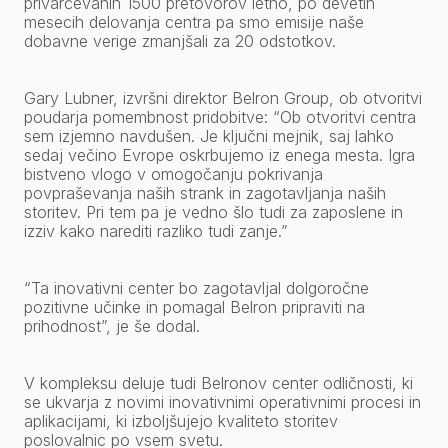
privarčevanih 1500 pretovorov letno, po devetih
mesecih delovanja centra pa smo emisije naše
dobavne verige zmanjšali za 20 odstotkov.
Gary Lubner, izvršni direktor Belron Group, ob otvoritvi
poudarja pomembnost pridobitve: “Ob otvoritvi centra
sem izjemno navdušen. Je ključni mejnik, saj lahko
sedaj večino Evrope oskrbujemo iz enega mesta. Igra
bistveno vlogo v omogočanju pokrivanja
povpraševanja naših strank in zagotavljanja naših
storitev. Pri tem pa je vedno šlo tudi za zaposlene in
izziv kako narediti razliko tudi zanje.”
“Ta inovativni center bo zagotavljal dolgoročne
pozitivne učinke in pomagal Belron pripraviti na
prihodnost”, je še dodal.
V kompleksu deluje tudi Belronov center odličnosti, ki
se ukvarja z novimi inovativnimi operativnimi procesi in
aplikacijami, ki izboljšujejo kvaliteto storitev
poslovalnic po vsem svetu.