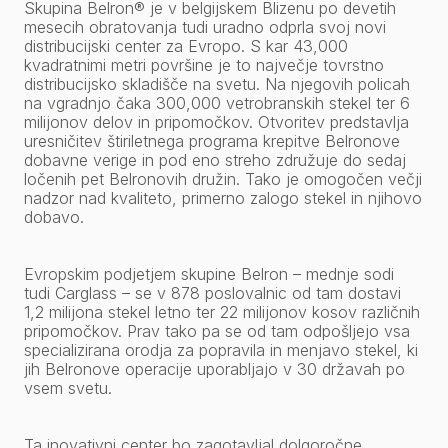
Skupina Belron® je v belgijskem Blizenu po devetih
mesecih obratovanja tudi uradno odprla svoj novi
distribucijski center za Evropo. S kar 43,000
kvadratnimi metri površine je to največje tovrstno
distribucijsko skladišče na svetu. Na njegovih policah
na vgradnjo čaka 300,000 vetrobranskih stekel ter 6
milijonov delov in pripomočkov. Otvoritev predstavlja
uresničitev štiriletnega programa krepitve Belronove
dobavne verige in pod eno streho združuje do sedaj
ločenih pet Belronovih družin. Tako je omogočen večji
nadzor nad kvaliteto, primerno zalogo stekel in njihovo
dobavo.
Evropskim podjetjem skupine Belron – mednje sodi
tudi Carglass – se v 878 poslovalnic od tam dostavi
1,2 milijona stekel letno ter 22 milijonov kosov različnih
pripomočkov. Prav tako pa se od tam odpošljejo vsa
specializirana orodja za popravila in menjavo stekel, ki
jih Belronove operacije uporabljajo v 30 državah po
vsem svetu.
Ta inovativni center bo zagotavljal dolgoročne