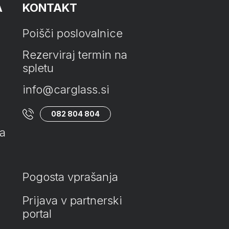
A
KONTAKT
Poišči poslovalnice
Rezerviraj termin na
spletu
info@carglass.si
082 804 804
ta
Pogosta vprašanja
Prijava v partnerski
portal