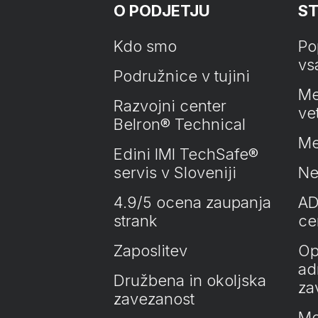
O PODJETJU
ST
Kdo smo
Po
vs
Podružnice v tujini
Me
Razvojni center
ve
Belron® Technical
Me
Edini IMI TechSafe®
servis v Sloveniji
Ne
4.9/5 ocena zaupanja
AD
strank
cer
Zaposlitev
Op
ad
Družbena in okoljska
za
zavezanost
Mo