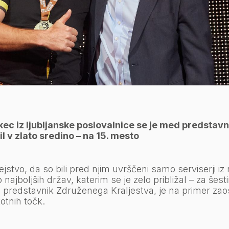
ec iz ljubljanske poslovalnice se je med predstavn
l v zlato sredino – na 15. mesto
jstvo, da so bili pred njim uvrščeni samo serviserji iz 
o najboljših držav, katerim se je zelo približal – za še
 predstavnik Združenega Kraljestva, je na primer zao
otnih točk.