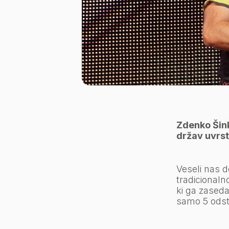
Zdenko Šink
držav uvrsti
Veseli nas de
tradicionaln
ki ga zaseda
samo 5 odst