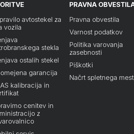
ORITVE
PRAVNA OBVESTIL
pravilo avtostekel za
Pravna obvestila
a vozila
Varnost podatkov
njava
Politika varovanja
trobranskega stekla
zasebnosti
njava ostalih stekel
Piškotki
omejena garancija
Načrt spletnega mes
AS kalibracija in
tifikat
ravimo cenitev in
ministracijo z
varovalnico
bilni servis