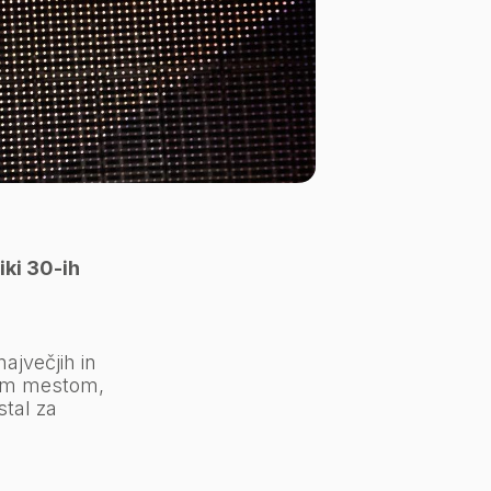
iki 30-ih
največjih in
stim mestom,
stal za