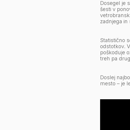
Dosegel je s
šesti v pono
vetrobranske
zadnjega in 
Statistično 
odstotkov. 
poškoduje oz
treh pa drug
Doslej najbo
mesto – je l