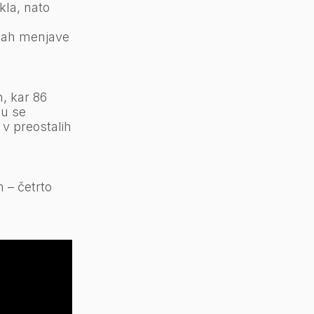
kla, nato
ogah menjave
h, kar 86
lu se
 v preostalih
 – četrto