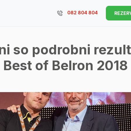
082 804 804
REZER
ni so podrobni rezulta
Best of Belron 2018