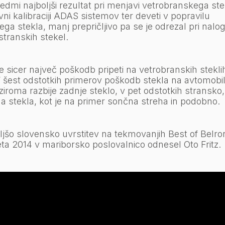
edmi najboljši rezultat pri menjavi vetrobranskega ste
vni kalibraciji ADAS sistemov ter deveti v popravilu
ga stekla, manj prepričljivo pa se je odrezal pri nal
stranskih stekel.
se sicer največ poškodb pripeti na vetrobranskih stekli
V šest odstotkih primerov poškodb stekla na avtomobi
iroma razbije zadnje steklo, v pet odstotkih stransko,
a stekla, kot je na primer sončna streha in podobno.
ljšo slovensko uvrstitev na tekmovanjih Best of Belron
eta 2014 v mariborsko poslovalnico odnesel Oto Fritz.